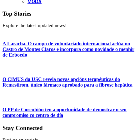
MODA
Top Stories
Explore the latest updated news!
A Laracha. O campo de voluntariado internacional actúa no
Castro de Montes Claros e incorpora como novidade o menhir
de Erboedo
O CiMUS da USC revela novas opcións terapéuticas do
Remestirom, único fármaco aprobado para a fibrose hepática
O PP de Corcubión ten a oportunidade de demostrar o seu
compromiso co centro de día
Stay Connected