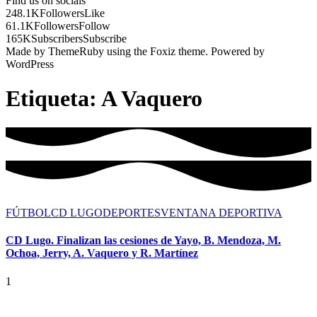
Find us on socials
248.1K
Followers
Like
61.1K
Followers
Follow
165K
Subscribers
Subscribe
Made by ThemeRuby using the Foxiz theme. Powered by
WordPress
Etiqueta:
A Vaquero
FÚTBOL
CD LUGO
DEPORTES
VENTANA DEPORTIVA
CD Lugo. Finalizan las cesiones de Yayo, B. Mendoza, M.
Ochoa, Jerry, A. Vaquero y R. Martínez
1