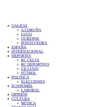
GALICIA
A CORUÑA
LUGO
OURENSE
PONTEVEDRA
ESPAÑA
INTERNACIONAL
DEPORTES
RC CELTA
RC DEPORTIVO
CD LUGO
FÚTBOL
POLÍTICA
ELECCIONES
ECONOMÍA
LABORAL
OPINIÓN
CULTURA
MÚSICA