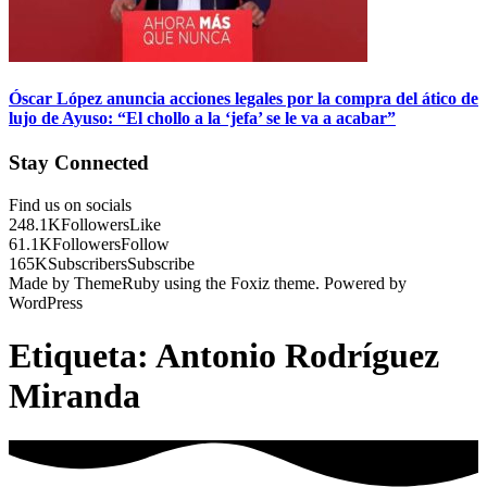
Óscar López anuncia acciones legales por la compra del ático de
lujo de Ayuso: “El chollo a la ‘jefa’ se le va a acabar”
Stay Connected
Find us on socials
248.1K
Followers
Like
61.1K
Followers
Follow
165K
Subscribers
Subscribe
Made by ThemeRuby using the Foxiz theme. Powered by
WordPress
Etiqueta:
Antonio Rodríguez
Miranda