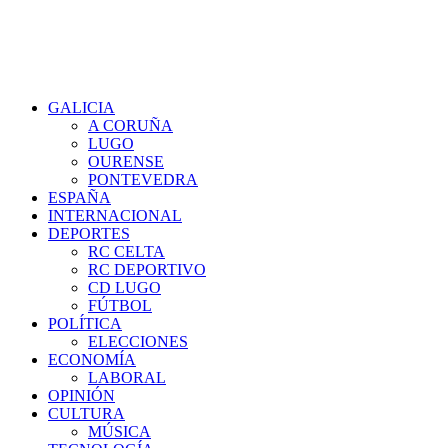
GALICIA
A CORUÑA
LUGO
OURENSE
PONTEVEDRA
ESPAÑA
INTERNACIONAL
DEPORTES
RC CELTA
RC DEPORTIVO
CD LUGO
FÚTBOL
POLÍTICA
ELECCIONES
ECONOMÍA
LABORAL
OPINIÓN
CULTURA
MÚSICA