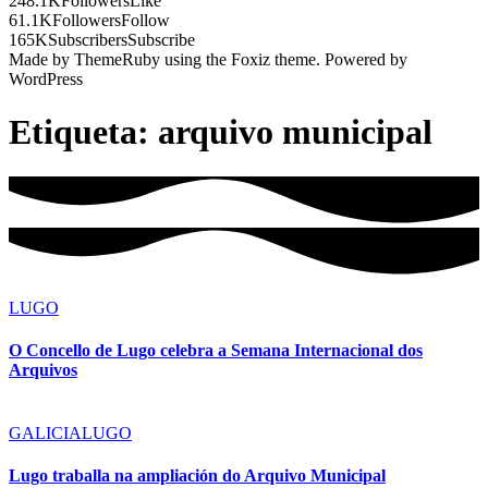
248.1K
Followers
Like
61.1K
Followers
Follow
165K
Subscribers
Subscribe
Made by ThemeRuby using the Foxiz theme. Powered by
WordPress
Etiqueta:
arquivo municipal
LUGO
O Concello de Lugo celebra a Semana Internacional dos
Arquivos
GALICIA
LUGO
Lugo traballa na ampliación do Arquivo Municipal