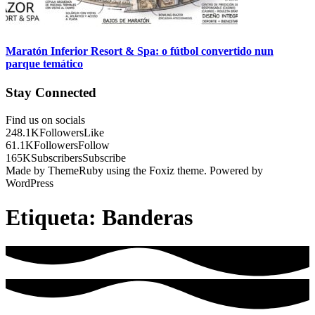
Maratón Inferior Resort & Spa: o fútbol convertido nun
parque temático
Stay Connected
Find us on socials
248.1K
Followers
Like
61.1K
Followers
Follow
165K
Subscribers
Subscribe
Made by ThemeRuby using the Foxiz theme. Powered by
WordPress
Etiqueta:
Banderas