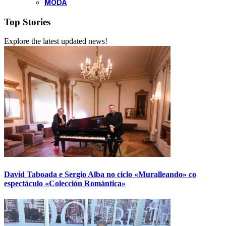
MODA
Top Stories
Explore the latest updated news!
David Taboada e Sergio Alba no ciclo «Muralleando» co
espectáculo «Colección Romántica»