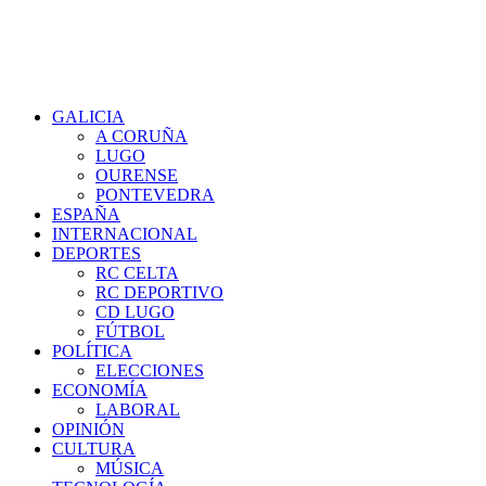
GALICIA
A CORUÑA
LUGO
OURENSE
PONTEVEDRA
ESPAÑA
INTERNACIONAL
DEPORTES
RC CELTA
RC DEPORTIVO
CD LUGO
FÚTBOL
POLÍTICA
ELECCIONES
ECONOMÍA
LABORAL
OPINIÓN
CULTURA
MÚSICA