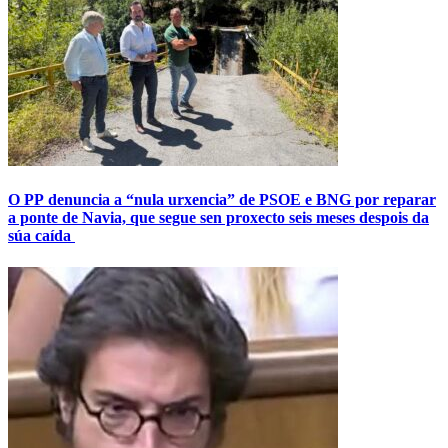
O PP denuncia a “nula urxencia” de PSOE e BNG por reparar
a ponte de Navia, que segue sen proxecto seis meses despois da
súa caída