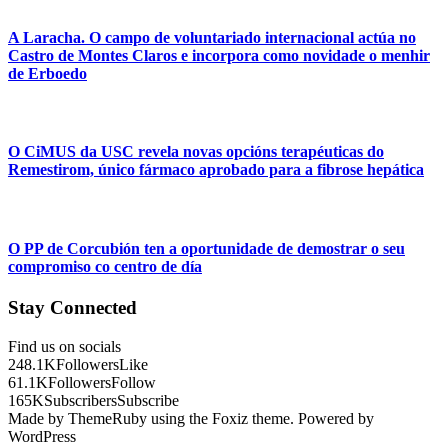
A Laracha. O campo de voluntariado internacional actúa no
Castro de Montes Claros e incorpora como novidade o menhir
de Erboedo
O CiMUS da USC revela novas opcións terapéuticas do
Remestirom, único fármaco aprobado para a fibrose hepática
O PP de Corcubión ten a oportunidade de demostrar o seu
compromiso co centro de día
Stay Connected
Find us on socials
248.1K
Followers
Like
61.1K
Followers
Follow
165K
Subscribers
Subscribe
Made by ThemeRuby using the Foxiz theme. Powered by
WordPress