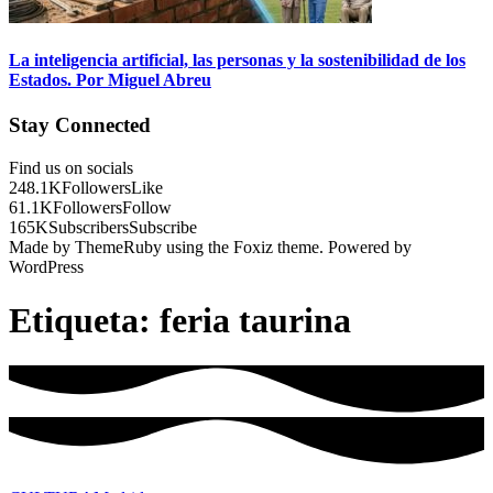
La inteligencia artificial, las personas y la sostenibilidad de los
Estados. Por Miguel Abreu
Stay Connected
Find us on socials
248.1K
Followers
Like
61.1K
Followers
Follow
165K
Subscribers
Subscribe
Made by ThemeRuby using the Foxiz theme. Powered by
WordPress
Etiqueta:
feria taurina