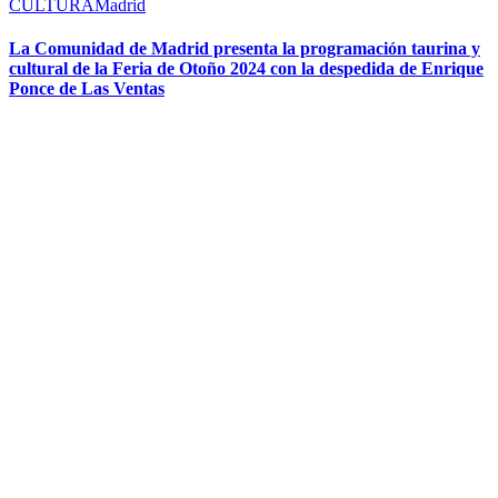
CULTURA
Madrid
La Comunidad de Madrid presenta la programación taurina y
cultural de la Feria de Otoño 2024 con la despedida de Enrique
Ponce de Las Ventas