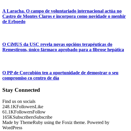
A Laracha. O campo de voluntariado internacional actúa no
Castro de Montes Claros e incorpora como novidade o menhir
de Erboedo
O CiMUS da USC revela novas opcións terapéuticas do
Remestirom, único fármaco aprobado para a fibrose hepática
O PP de Corcubión ten a oportunidade de demostrar o seu
compromiso co centro de día
Stay Connected
Find us on socials
248.1K
Followers
Like
61.1K
Followers
Follow
165K
Subscribers
Subscribe
Made by ThemeRuby using the Foxiz theme. Powered by
WordPress