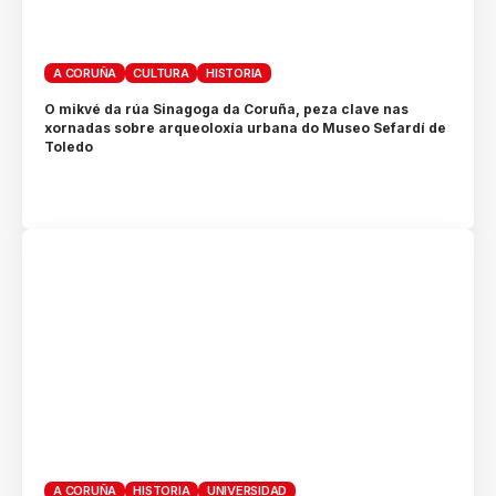
A CORUÑA
CULTURA
HISTORIA
O mikvé da rúa Sinagoga da Coruña, peza clave nas
xornadas sobre arqueoloxía urbana do Museo Sefardí de
Toledo
A CORUÑA
HISTORIA
UNIVERSIDAD