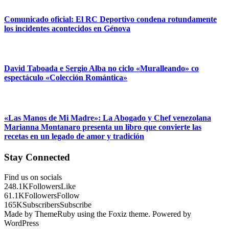
Comunicado oficial: El RC Deportivo condena rotundamente
los incidentes acontecidos en Génova
David Taboada e Sergio Alba no ciclo «Muralleando» co
espectáculo «Colección Romántica»
«Las Manos de Mi Madre»: La Abogado y Chef venezolana
Marianna Montanaro presenta un libro que convierte las
recetas en un legado de amor y tradición
Stay Connected
Find us on socials
248.1K
Followers
Like
61.1K
Followers
Follow
165K
Subscribers
Subscribe
Made by ThemeRuby using the Foxiz theme. Powered by
WordPress