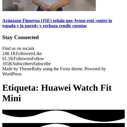
Aránzazu Figueroa (JSE) señala que Ayuso está «entre la
espada y la pared» y rechaza rendir cuentas
Stay Connected
Find us on socials
248.1K
Followers
Like
61.1K
Followers
Follow
165K
Subscribers
Subscribe
Made by ThemeRuby using the Foxiz theme. Powered by
WordPress
Etiqueta:
Huawei Watch Fit
Mini