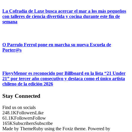
La Cofradía de Laxe busca acercar el mar a los más pequeños
con talleres de ciencia divertida y cocina durante este fin de
semana
O Parrulo Ferrol pone en marcha su nueva Escuela de
Porter@s
FloyyMenor es reconocido por Billboard en la lista “21 Under
21” por tercer año consecutivo y destaca como el único artista
chileno de la edición 2026
Stay Connected
Find us on socials
248.1K
Followers
Like
61.1K
Followers
Follow
165K
Subscribers
Subscribe
Made by ThemeRuby using the Foxiz theme. Powered by