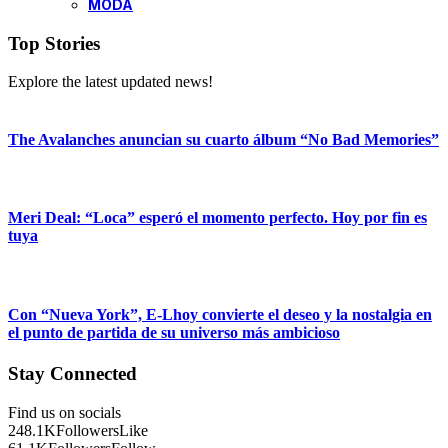
MODA
Top Stories
Explore the latest updated news!
The Avalanches anuncian su cuarto álbum “No Bad Memories”
Meri Deal: “Loca” esperó el momento perfecto. Hoy por fin es
tuya
Con “Nueva York”, E-Lhoy convierte el deseo y la nostalgia en
el punto de partida de su universo más ambicioso
Stay Connected
Find us on socials
248.1K
Followers
Like