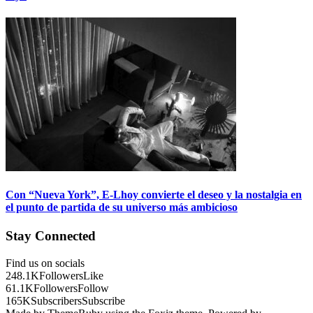
Con “Nueva York”, E-Lhoy convierte el deseo y la nostalgia en
el punto de partida de su universo más ambicioso
Stay Connected
Find us on socials
248.1K
Followers
Like
61.1K
Followers
Follow
165K
Subscribers
Subscribe