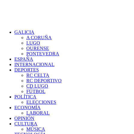
GALICIA
A CORUÑA
LUGO
OURENSE
PONTEVEDRA
ESPAÑA
INTERNACIONAL
DEPORTES
RC CELTA
RC DEPORTIVO
CD LUGO
FÚTBOL
POLÍTICA
ELECCIONES
ECONOMÍA
LABORAL
OPINIÓN
CULTURA
MÚSICA