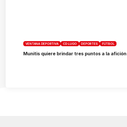
VENTANA DEPORTIVA
CD LUGO
DEPORTES
FÚTBOL
Munitis quiere brindar tres puntos a la afició