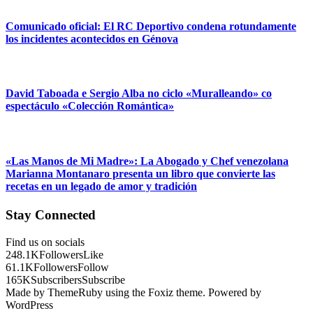
Comunicado oficial: El RC Deportivo condena rotundamente
los incidentes acontecidos en Génova
David Taboada e Sergio Alba no ciclo «Muralleando» co
espectáculo «Colección Romántica»
«Las Manos de Mi Madre»: La Abogado y Chef venezolana
Marianna Montanaro presenta un libro que convierte las
recetas en un legado de amor y tradición
Stay Connected
Find us on socials
248.1K
Followers
Like
61.1K
Followers
Follow
165K
Subscribers
Subscribe
Made by ThemeRuby using the Foxiz theme. Powered by
WordPress