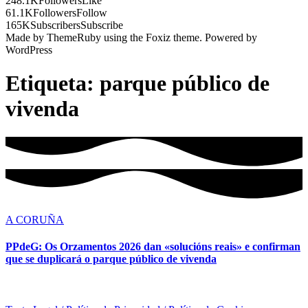
248.1K
Followers
Like
61.1K
Followers
Follow
165K
Subscribers
Subscribe
Made by ThemeRuby using the Foxiz theme. Powered by
WordPress
Etiqueta:
parque público de
vivenda
A CORUÑA
PPdeG: Os Orzamentos 2026 dan «solucións reais» e confirman
que se duplicará o parque público de vivenda