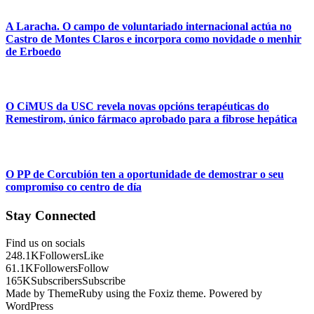
A Laracha. O campo de voluntariado internacional actúa no
Castro de Montes Claros e incorpora como novidade o menhir
de Erboedo
O CiMUS da USC revela novas opcións terapéuticas do
Remestirom, único fármaco aprobado para a fibrose hepática
O PP de Corcubión ten a oportunidade de demostrar o seu
compromiso co centro de día
Stay Connected
Find us on socials
248.1K
Followers
Like
61.1K
Followers
Follow
165K
Subscribers
Subscribe
Made by ThemeRuby using the Foxiz theme. Powered by
WordPress