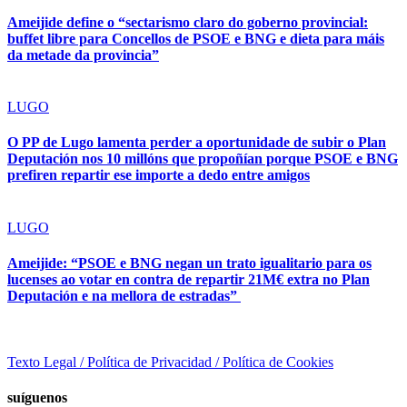
Ameijide define o “sectarismo claro do goberno provincial:
buffet libre para Concellos de PSOE e BNG e dieta para máis
da metade da provincia”
LUGO
O PP de Lugo lamenta perder a oportunidade de subir o Plan
Deputación nos 10 millóns que propoñían porque PSOE e BNG
prefiren repartir ese importe a dedo entre amigos
LUGO
Ameijide: “PSOE e BNG negan un trato igualitario para os
lucenses ao votar en contra de repartir 21M€ extra no Plan
Deputación e na mellora de estradas”
Texto Legal / Política de Privacidad / Política de Cookies
suíguenos