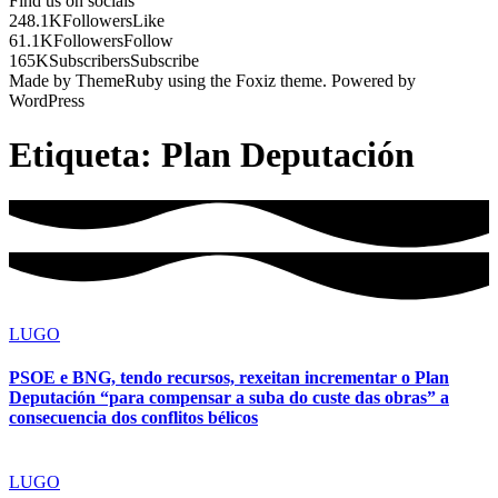
Find us on socials
248.1K
Followers
Like
61.1K
Followers
Follow
165K
Subscribers
Subscribe
Made by ThemeRuby using the Foxiz theme. Powered by
WordPress
Etiqueta:
Plan Deputación
LUGO
PSOE e BNG, tendo recursos, rexeitan incrementar o Plan
Deputación “para compensar a suba do custe das obras” a
consecuencia dos conflitos bélicos
LUGO