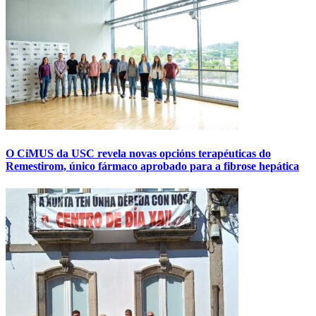
O CiMUS da USC revela novas opcións terapéuticas do
Remestirom, único fármaco aprobado para a fibrose hepática