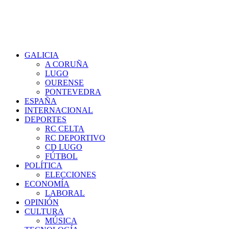
GALICIA
A CORUÑA
LUGO
OURENSE
PONTEVEDRA
ESPAÑA
INTERNACIONAL
DEPORTES
RC CELTA
RC DEPORTIVO
CD LUGO
FÚTBOL
POLÍTICA
ELECCIONES
ECONOMÍA
LABORAL
OPINIÓN
CULTURA
MÚSICA