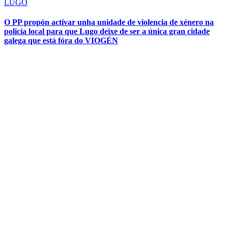
LUGO
O PP propón activar unha unidade de violencia de xénero na
policía local para que Lugo deixe de ser a única gran cidade
galega que está fóra do VIOGÉN