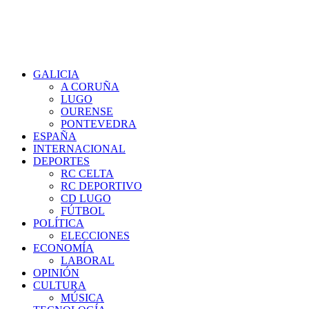
GALICIA
A CORUÑA
LUGO
OURENSE
PONTEVEDRA
ESPAÑA
INTERNACIONAL
DEPORTES
RC CELTA
RC DEPORTIVO
CD LUGO
FÚTBOL
POLÍTICA
ELECCIONES
ECONOMÍA
LABORAL
OPINIÓN
CULTURA
MÚSICA