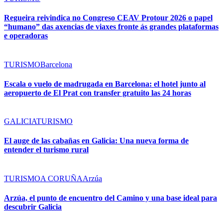
Regueira reivindica no Congreso CEAV Protour 2026 o papel
“humano” das axencias de viaxes fronte ás grandes plataformas
e operadoras
TURISMO
Barcelona
Escala o vuelo de madrugada en Barcelona: el hotel junto al
aeropuerto de El Prat con transfer gratuito las 24 horas
GALICIA
TURISMO
El auge de las cabañas en Galicia: Una nueva forma de
entender el turismo rural
TURISMO
A CORUÑA
Arzúa
Arzúa, el punto de encuentro del Camino y una base ideal para
descubrir Galicia