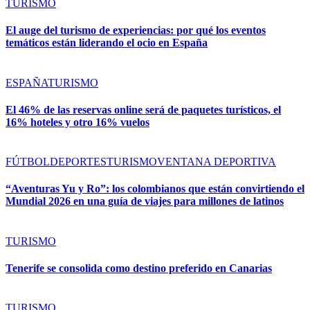
TURISMO
El auge del turismo de experiencias: por qué los eventos
temáticos están liderando el ocio en España
ESPAÑA
TURISMO
El 46% de las reservas online será de paquetes turísticos, el
16% hoteles y otro 16% vuelos
FÚTBOL
DEPORTES
TURISMO
VENTANA DEPORTIVA
“Aventuras Yu y Ro”: los colombianos que están convirtiendo el
Mundial 2026 en una guía de viajes para millones de latinos
TURISMO
Tenerife se consolida como destino preferido en Canarias
TURISMO