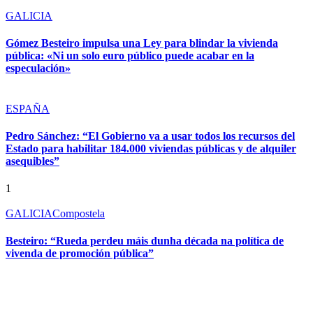
GALICIA
Gómez Besteiro impulsa una Ley para blindar la vivienda
pública: «Ni un solo euro público puede acabar en la
especulación»
ESPAÑA
Pedro Sánchez: “El Gobierno va a usar todos los recursos del
Estado para habilitar 184.000 viviendas públicas y de alquiler
asequibles”
1
GALICIA
Compostela
Besteiro: “Rueda perdeu máis dunha década na política de
vivenda de promoción pública”