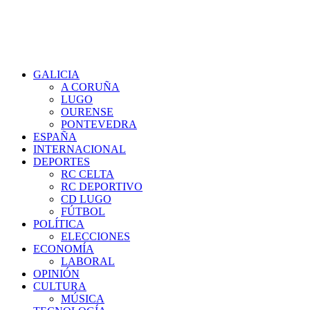
GALICIA
A CORUÑA
LUGO
OURENSE
PONTEVEDRA
ESPAÑA
INTERNACIONAL
DEPORTES
RC CELTA
RC DEPORTIVO
CD LUGO
FÚTBOL
POLÍTICA
ELECCIONES
ECONOMÍA
LABORAL
OPINIÓN
CULTURA
MÚSICA