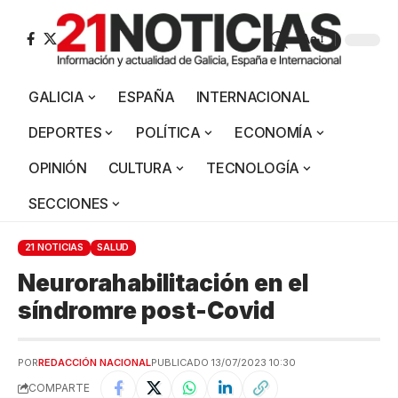
Aa
GALICIA
ESPAÑA
INTERNACIONAL
DEPORTES
POLÍTICA
ECONOMÍA
OPINIÓN
CULTURA
TECNOLOGÍA
SECCIONES
21 NOTICIAS
SALUD
Neurorahabilitación en el
síndromre post-Covid
POR
REDACCIÓN NACIONAL
PUBLICADO 13/07/2023 10:30
COMPARTE