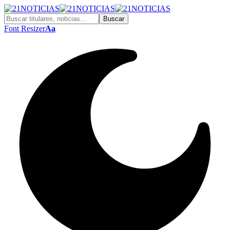
Font Resizer
Aa