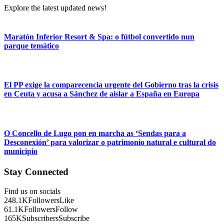
Explore the latest updated news!
Maratón Inferior Resort & Spa: o fútbol convertido nun
parque temático
El PP exige la comparecencia urgente del Gobierno tras la crisis
en Ceuta y acusa a Sánchez de aislar a España en Europa
O Concello de Lugo pon en marcha as ‘Sendas para a
Desconexión’ para valorizar o patrimonio natural e cultural do
municipio
Stay Connected
Find us on socials
248.1K
Followers
Like
61.1K
Followers
Follow
165K
Subscribers
Subscribe