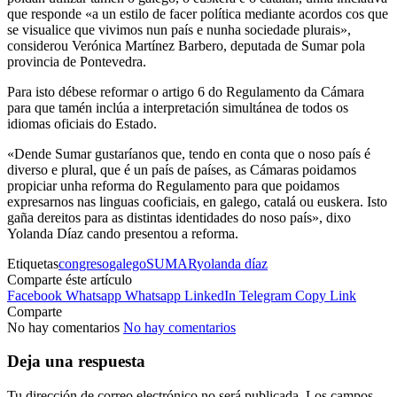
que responde «a un estilo de facer política mediante acordos cos que
se visualice que vivimos nun país e nunha sociedade plurais»,
considerou Verónica Martínez Barbero, deputada de Sumar pola
provincia de Pontevedra.
Para isto débese reformar o artigo 6 do Regulamento da Cámara
para que tamén inclúa a interpretación simultánea de todos os
idiomas oficiais do Estado.
«Dende Sumar gustaríanos que, tendo en conta que o noso país é
diverso e plural, que é un país de países, as Cámaras poidamos
propiciar unha reforma do Regulamento para que poidamos
expresarnos nas linguas cooficiais, en galego, catalá ou euskera. Isto
gaña dereitos para as distintas identidades do noso país», dixo
Yolanda Díaz cando presentou a reforma.
Etiquetas
congreso
galego
SUMAR
yolanda díaz
Comparte éste artículo
Facebook
Whatsapp
Whatsapp
LinkedIn
Telegram
Copy Link
Comparte
No hay comentarios
No hay comentarios
Deja una respuesta
Tu dirección de correo electrónico no será publicada.
Los campos