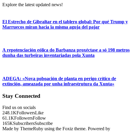
Explore the latest updated news!
El Estrecho de Gibraltar en el tablero global: Por qué Trump y
Marruecos miran hacia la misma aguja del pajar
A repotenciación eólica do Barbanza proxéctase a só 198 metros
dunha das turbeiras inventariadas pola Xunta
ADEGA: «Nova poboación de planta en perigo crítico de
extinción, ameazada por unha infraestrutura da Xunta»
Stay Connected
Find us on socials
248.1K
Followers
Like
61.1K
Followers
Follow
165K
Subscribers
Subscribe
Made by ThemeRuby using the Foxiz theme. Powered by