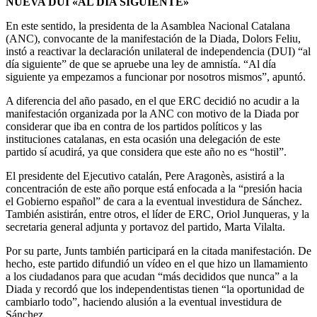
NUEVA DUI «AL DÍA SIGUIENTE»
En este sentido, la presidenta de la Asamblea Nacional Catalana
(ANC), convocante de la manifestación de la Diada, Dolors Feliu,
instó a reactivar la declaración unilateral de independencia (DUI) “al
día siguiente” de que se apruebe una ley de amnistía. “Al día
siguiente ya empezamos a funcionar por nosotros mismos”, apuntó.
A diferencia del año pasado, en el que ERC decidió no acudir a la
manifestación organizada por la ANC con motivo de la Diada por
considerar que iba en contra de los partidos políticos y las
instituciones catalanas, en esta ocasión una delegación de este
partido sí acudirá, ya que considera que este año no es “hostil”.
El presidente del Ejecutivo catalán, Pere Aragonès, asistirá a la
concentración de este año porque está enfocada a la “presión hacia
el Gobierno español” de cara a la eventual investidura de Sánchez.
También asistirán, entre otros, el líder de ERC, Oriol Junqueras, y la
secretaria general adjunta y portavoz del partido, Marta Vilalta.
Por su parte, Junts también participará en la citada manifestación. De
hecho, este partido difundió un vídeo en el que hizo un llamamiento
a los ciudadanos para que acudan “más decididos que nunca” a la
Diada y recordó que los independentistas tienen “la oportunidad de
cambiarlo todo”, haciendo alusión a la eventual investidura de
Sánchez.