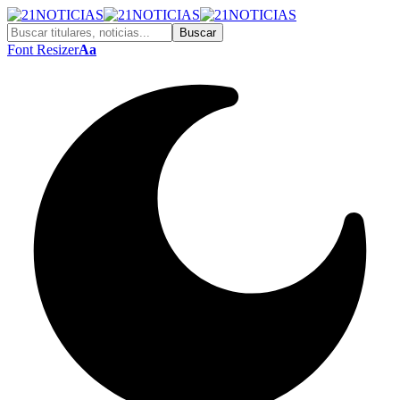
Font Resizer
Aa