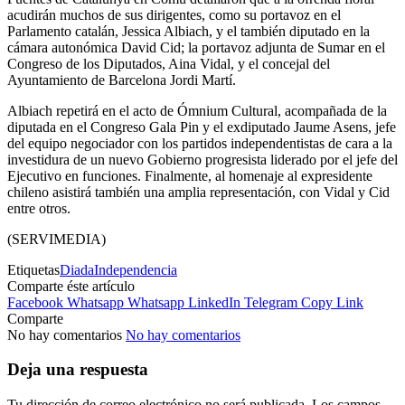
acudirán muchos de sus dirigentes, como su portavoz en el
Parlamento catalán, Jessica Albiach, y el también diputado en la
cámara autonómica David Cid; la portavoz adjunta de Sumar en el
Congreso de los Diputados, Aina Vidal, y el concejal del
Ayuntamiento de Barcelona Jordi Martí.
Albiach repetirá en el acto de Ómnium Cultural, acompañada de la
diputada en el Congreso Gala Pin y el exdiputado Jaume Asens, jefe
del equipo negociador con los partidos independentistas de cara a la
investidura de un nuevo Gobierno progresista liderado por el jefe del
Ejecutivo en funciones. Finalmente, al homenaje al expresidente
chileno asistirá también una amplia representación, con Vidal y Cid
entre otros.
(SERVIMEDIA)
Etiquetas
Diada
Independencia
Comparte éste artículo
Facebook
Whatsapp
Whatsapp
LinkedIn
Telegram
Copy Link
Comparte
No hay comentarios
No hay comentarios
Deja una respuesta
Tu dirección de correo electrónico no será publicada.
Los campos