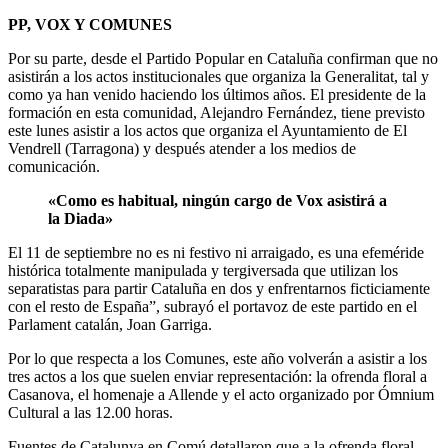
PP, VOX Y COMUNES
Por su parte, desde el Partido Popular en Cataluña confirman que no
asistirán a los actos institucionales que organiza la Generalitat, tal y
como ya han venido haciendo los últimos años. El presidente de la
formación en esta comunidad, Alejandro Fernández, tiene previsto
este lunes asistir a los actos que organiza el Ayuntamiento de El
Vendrell (Tarragona) y después atender a los medios de
comunicación.
«Como es habitual, ningún cargo de Vox asistirá a
la Diada»
El 11 de septiembre no es ni festivo ni arraigado, es una efeméride
histórica totalmente manipulada y tergiversada que utilizan los
separatistas para partir Cataluña en dos y enfrentarnos ficticiamente
con el resto de España”, subrayó el portavoz de este partido en el
Parlament catalán, Joan Garriga.
Por lo que respecta a los Comunes, este año volverán a asistir a los
tres actos a los que suelen enviar representación: la ofrenda floral a
Casanova, el homenaje a Allende y el acto organizado por Ómnium
Cultural a las 12.00 horas.
Fuentes de Catalunya en Comú detallaron que a la ofrenda floral