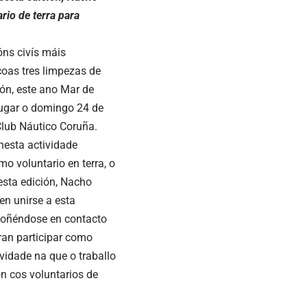
rio de terra para
óns civís máis
coas tres limpezas de
tón, este ano Mar de
lugar o domingo 24 de
Club Náutico Coruña.
 nesta actividade
o voluntario en terra, o
esta edición, Nacho
en unirse a esta
poñéndose en contacto
an participar como
ividade na que o traballo
n cos voluntarios de