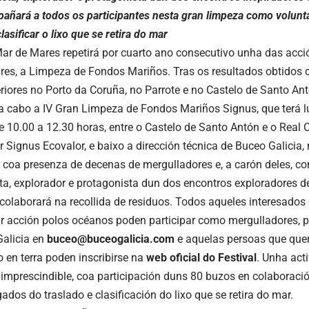
añará a todos os participantes nesta gran limpeza como volunta
clasificar o lixo que se retira do mar
Mar de Mares repetirá por cuarto ano consecutivo unha das acci
res, a Limpeza de Fondos Mariños. Tras os resultados obtidos 
riores no Porto da Coruña, no Parrote e no Castelo de Santo An
a cabo a IV Gran Limpeza de Fondos Mariños Signus, que terá 
e 10.00 a 12.30 horas, entre o Castelo de Santo Antón e o Real 
r Signus Ecovalor, e baixo a dirección técnica de Buceo Galicia,
coa presenza de decenas de mergulladores e, a carón deles, com
ta, explorador e protagonista dun dos encontros exploradores d
colaborará na recollida de residuos. Todos aqueles interesados 
r acción polos océanos poden participar como mergulladores, 
alicia en
buceo@buceogalicia.com
e aquelas persoas que quer
o en terra poden inscribirse na
web oficial do Festival
. Unha act
 imprescindible, coa participación duns 80 buzos en colaboració
gados do traslado e clasificación do lixo que se retira do mar.