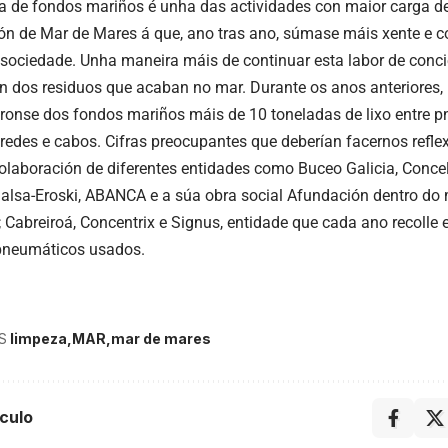
a de fondos mariños é unha das actividades con maior carga de
n de Mar de Mares á que, ano tras ano, súmase máis xente e c
sociedade. Unha maneira máis de continuar esta labor de conci
ión dos residuos que acaban no mar. Durante os anos anteriores
áronse dos fondos mariños máis de 10 toneladas de lixo entre p
, redes e cabos. Cifras preocupantes que deberían facernos refle
olaboración de diferentes entidades como Buceo Galicia, Concel
alsa-Eroski, ABANCA e a súa obra social Afundación dentro d
abreiroá, Concentrix e Signus, entidade que cada ano recolle 
pneumáticos usados.
S
limpeza
MAR
mar de mares
culo