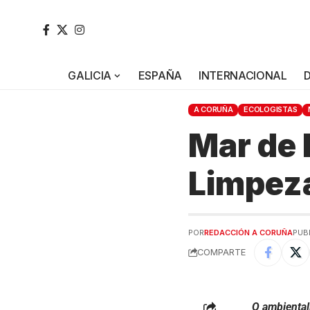
GALICIA
ESPAÑA
INTERNACIONAL
A CORUÑA
ECOLOGISTAS
Mar de 
Limpeza
POR
REDACCIÓN A CORUÑA
PUB
COMPARTE
O ambiental