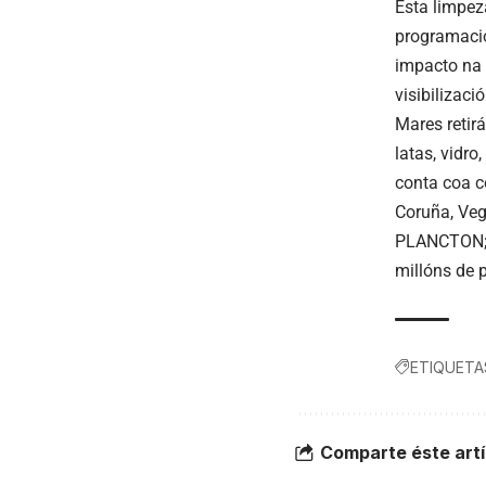
Esta limpez
programació
impacto na 
visibilizac
Mares retir
latas, vidro
conta coa c
Coruña, Veg
PLANCTON; C
millóns de 
ETIQUETA
Comparte éste artí