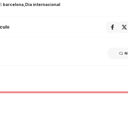
S
barcelona
Día internacional
culo
N