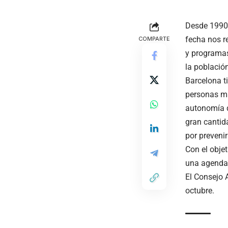
Desde 1990,
fecha nos r
COMPARTE
y programas
la población
Barcelona t
personas m
autonomía d
gran cantid
por preveni
Con el objet
una
agenda 
El Consejo 
octubre.