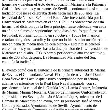
homenaje y celebrar el Acto de Advocación Marinera a la Patrona y
Guía de los marinos y mareantes de Sevilla, continuando así con una
tradición que no se celebraba desde hacía más de 200 años. La
festividad de Nuestra Señora del Buen Aire fue establecida por la
Universidad de Mareantes en el año 1569. Las ordenanzas de esta
hermandad dictaron que la fiesta principal fuese celebrada «en cada
un año por el mes de septiembre, ocho días después que fuese su
festividad, el primer domingo en su octava.» Todos los marinos
estarían obligados a acudir y los que no lo hiciesen incurrirán «cada
uno en pena de media libra de cera blanca.» Este rito se celebró
entre marinos y mareantes hasta la desaparición de la Universidad de
Mareantes en el año 1793. Ahora y por doceavo año consecutivo y
más de 200 años después, La Hermandad Mareantes del Sur,
continúa la tradición.
El evento contó con la asistencia de la primera autoridad de Marina
de Sevilla, el Comandante Naval El capitán de navío José Daniel
González-Aller Lacalle que estuvo acompañado por su señora,
además de miembros de la Real Liga Naval Española, con su
presidente en la capital de la Giralda Jesús Lamia Gómez, Infantería
de Marina, Marina Mercante, Cuerpo de Ingeniero Uniformado con
su presidente en Sevilla, Juan José Martín López, miembros de la
Cámara de Mareantes de Sevilla, con su presidente José Manuel
Conde y Barrado, Ayuntamiento de Sevilla, Ayuntamiento de
Gelves, Cámara de Comercio de Sevilla y numeroso público