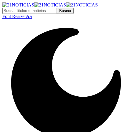
Font Resizer
Aa