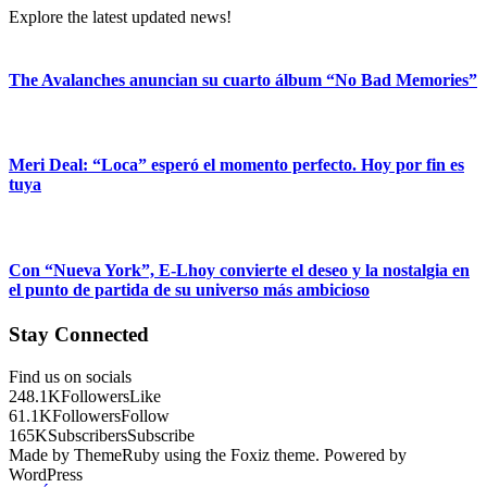
Explore the latest updated news!
The Avalanches anuncian su cuarto álbum “No Bad Memories”
Meri Deal: “Loca” esperó el momento perfecto. Hoy por fin es
tuya
Con “Nueva York”, E-Lhoy convierte el deseo y la nostalgia en
el punto de partida de su universo más ambicioso
Stay Connected
Find us on socials
248.1K
Followers
Like
61.1K
Followers
Follow
165K
Subscribers
Subscribe
Made by ThemeRuby using the Foxiz theme. Powered by
WordPress