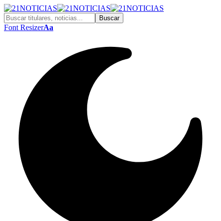
Font Resizer
Aa