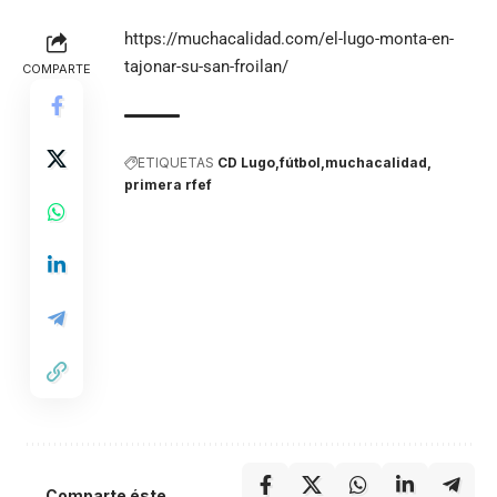
https://muchacalidad.com/el-lugo-monta-en-
tajonar-su-san-froilan/
COMPARTE
ETIQUETAS
CD Lugo
fútbol
muchacalidad
primera rfef
Comparte éste