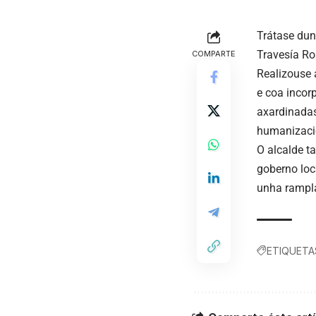
Trátase dun
Travesía Ro
COMPARTE
Realizouse 
e coa incor
axardinadas
humanizació
O alcalde t
goberno loc
unha rampla
ETIQUETA