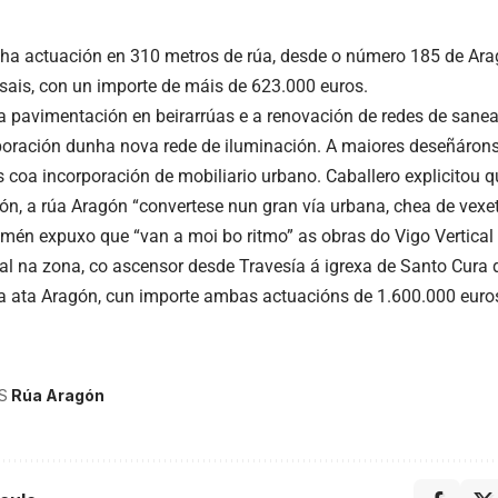
ha actuación en 310 metros de rúa, desde o número 185 de Ara
sais, con un importe de máis de 623.000 euros.
a pavimentación en beirarrúas e a renovación de redes de san
poración dunha nova rede de iluminación. A maiores deseñáron
 coa incorporación de mobiliario urbano. Caballero explicitou q
n, a rúa Aragón “convertese nun gran vía urbana, chea de vexet
amén expuxo que “van a moi bo ritmo” as obras do Vigo Vertical
al na zona, co ascensor desde Travesía á igrexa de Santo Cura 
 ata Aragón, cun importe ambas actuacións de 1.600.000 euro
S
Rúa Aragón