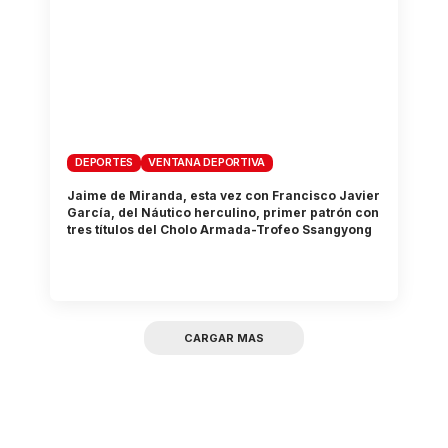
DEPORTES
VENTANA DEPORTIVA
Jaime de Miranda, esta vez con Francisco Javier
García, del Náutico herculino, primer patrón con
tres títulos del Cholo Armada-Trofeo Ssangyong
CARGAR MAS