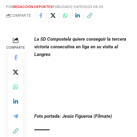
POR
REDACCIÓN DEPORTES
PUBLICADO 04/11/2023 06:20
COMPARTE
La SD Compostela quiere conseguir la tercera
victoria consecutiva en liga en su visita al
COMPARTE
Langreo
Foto portada: Jesús Figueroa (Fílmate)