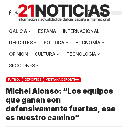
Aa
GALICIA
ESPAÑA
INTERNACIONAL
DEPORTES
POLÍTICA
ECONOMÍA
OPINIÓN
CULTURA
TECNOLOGÍA
SECCIONES
FÚTBOL
DEPORTES
VENTANA DEPORTIVA
Michel Alonso: “Los equipos
que ganan son
defensivamente fuertes, ese
es nuestro camino”