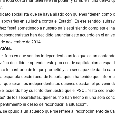
ar a toda costa mantenerse en el poder” y también “una deriva q
”.
didato socialista que se haya aliado con quienes “tienen como ob
 apoyarles en su lucha contra el Estado”. En ese sentido, subray
hez “está sometiendo a nuestro país está siendo completa e ina
independentistas han decidido anunciar este acuerdo en el anive
 9 de noviembre de 2014.
CIÓN»
 el foco en que son los independentistas los que están contando
 “ha decidido emprender este proceso de capitulación a espald
to lo contrario de lo que prometió y sin ser capaz de dar la car
cia española desde fuera de España quien ha tenido que informar
ar que serán los independentistas quienes decidan el porvenir de 
 el acuerdo hoy suscrito demuestra que el PSOE “está cediendo
ias” de los separatistas, quienes “no han hecho ni una sola con
pentimiento ni deseo de reconducir la situación”.
a, se opuso a un acuerdo que “se refiere al reconocimiento de 