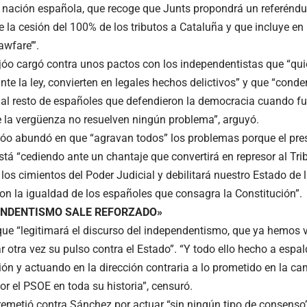
la nación española, que recoge que Junts propondrá un referén
e la cesión del 100% de los tributos a Cataluña y que incluye en
awfare’”.
eijóo cargó contra unos pactos con los independentistas que “qui
nte la ley, convierten en legales hechos delictivos” y que “cond
 al resto de españoles que defendieron la democracia cuando fu
 la vergüenza no resuelven ningún problema”, arguyó.
jóo abundó en que “agravan todos” los problemas porque el pre
stá “cediendo ante un chantaje que convertirá en represor al Tr
 los cimientos del Poder Judicial y debilitará nuestro Estado de
n la igualdad de los españoles que consagra la Constitución”.
ENDENTISMO SALE REFORZADO»
 que “legitimará el discurso del independentismo, que ya hemos v
r otra vez su pulso contra el Estado”. “Y todo ello hecho a espa
ión y actuando en la dirección contraria a lo prometido en la ca
or el PSOE en toda su historia”, censuró.
emetió contra Sánchez por actuar “sin ningún tipo de consenso”