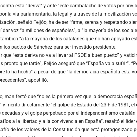
contra esta “deriva” y ante “este cambalache de votos por privile
or la vía parlamentaria, la legal y a través de la movilización so
zación, señaló Feijóo, ha de ser “firme, serena y respetando sie
í dar voz “a millones de españoles”, a “la mayoría de los social
 también “a la mayoría de los catalanes que no han apoyado es
n los pactos de Sánchez para ser investido presidente.
r que “esta deriva no va a llevar al PSOE a buen puerto” y vaticin
 pronto que tarde”, Feijóo aseguró que “España va a sufrir”. “Pe
e lo ha hecho” a pesar de que “la democracia española está vol
recedentes”, apostilló.
o, manifestó que “no es la primera vez que la democracia españ
y mentó directamente “el golpe de Estado del 23-F de 1981, el g
 décadas y el golpe perpetrado por el independentismo catalán
fíos a la libertad y a la convivencia en España”, resaltó el líder
safío de los valores de la Constitución que está protagonizado p