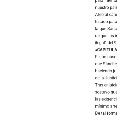
para intent
nuestro país
Afeó al can
Estado para
la que Sánc
de que los 
ilegal” del
«CAPITULA
Feijóo puso
que Sánchez
haciendo jus
de la Justi
Tras enjuici
sostuvo que
las exigenc
mínimo arre
De tal form