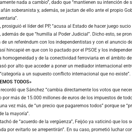
tamente nada a cambio”, dado que “mantienen su intención de s
afán soberanista y, además, se jactan de ello ante el propio Gobi
entaria”.
 prosiguió el líder del PP, “acusa al Estado de hacer juego suci
, además de que “humilla al Poder Judicial”. Dicho esto, se pron
n de un referéndum con los independentistas y con el anuncio de 
 así hincapié en que con lo pactado por el PSOE y los independen
a homogeneidad y de la conectividad ferroviaria en el ámbito del 
ó por alto que acceder a poner un mediador internacional ent
“categoría a un supuesto conflicto internacional que no existe”.
REMOS TODOS»
 recordó que Sánchez “cambia directamente los votos que necesi
o por más de 15.000 millones de euros de los impuestos de todo
ó una vez más, de “un precio que pagaremos todos” porque se “pr
de la mayoría”.
tachó de “acuerdo de la vergüenza”, Feijóo ya vaticinó que los s
da por evitarlo se arrepentirán”. En su caso, prometió luchar co