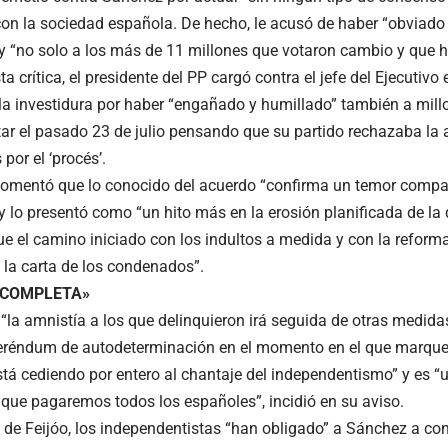
 con la sociedad española. De hecho, le acusó de haber “obviado 
y “no solo a los más de 11 millones que votaron cambio y que h
sta crítica, el presidente del PP cargó contra el jefe del Ejecutiv
la investidura por haber “engañado y humillado” también a mill
tar el pasado 23 de julio pensando que su partido rechazaba la 
por el ‘procés’.
 comentó que lo conocido del acuerdo “confirma un temor comp
y lo presentó como “un hito más en la erosión planificada de l
ue el camino iniciado con los indultos a medida y con la reform
 la carta de los condenados”.
 COMPLETA»
“la amnistía a los que delinquieron irá seguida de otras medida
eréndum de autodeterminación en el momento en el que marquen
tá cediendo por entero al chantaje del independentismo” y es “
 que pagaremos todos los españoles”, incidió en su aviso.
 de Feijóo, los independentistas “han obligado” a Sánchez a co