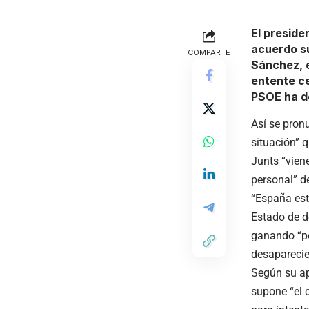
El preside
acuerdo su
COMPARTE
Sánchez, e
entente ce
PSOE ha d
Así se pron
situación” 
Junts “vien
personal” d
“España est
Estado de d
ganando “po
desaparecie
Según su ap
supone “el 