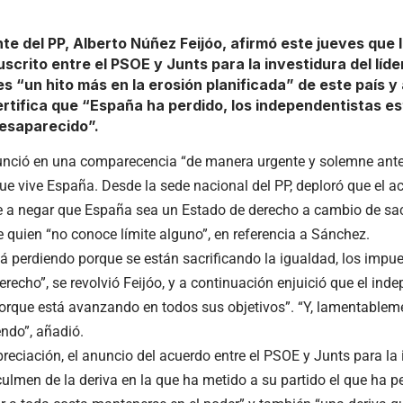
nte del PP, Alberto Núñez Feijóo, afirmó este jueves que 
scrito entre el PSOE y Junts para la investidura del líd
s “un hito más en la erosión planificada” de este país 
rtifica que “España ha perdido, los independentistas e
esaparecido”.
unció en una comparecencia “de manera urgente y solemne ante 
que vive España. Desde la sede nacional del PP, deploró que el a
e a negar que España sea un Estado de derecho a cambio de sac
e quien “no conoce límite alguno”, en referencia a Sánchez.
á perdiendo porque se están sacrificando la igualdad, los impues
erecho”, se revolvió Feijóo, y a continuación enjuició que el in
rque está avanzando en todos sus objetivos”. “Y, lamentableme
ndo”, añadió.
reciación, el anuncio del acuerdo entre el PSOE y Junts para la
culmen de la deriva en la que ha metido a su partido el que ha p