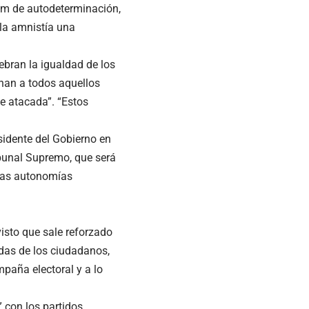
dum de autodeterminación,
 la amnistía una
ebran la igualdad de los
enan a todos aquellos
e atacada”. “Estos
sidente del Gobierno en
ibunal Supremo, que será
 las autonomías
isto que sale reforzado
ldas de los ciudadanos,
mpaña electoral y a lo
 con los partidos