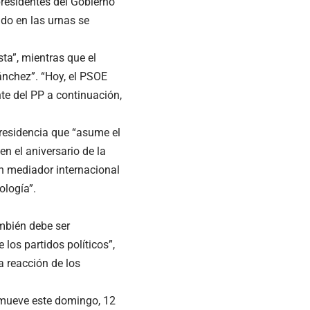
presidentes del Gobierno
ado en las urnas se
sta”, mientras que el
nchez”. “Hoy, el PSOE
nte del PP a continuación,
residencia que “asume el
n el aniversario de la
un mediador internacional
ología”.
ambién debe ser
e los partidos políticos”,
a reacción de los
romueve este domingo, 12