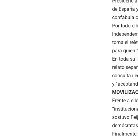
Presidencia
de España y,
confabula c
Por todo ell
independent
toma el rele
para quien “
En toda su 
relato separ
consulta il
y “aceptand
MOVILIZA
Frente a el
“institucion
sostuvo Feij
demócratas 
Finalmente,