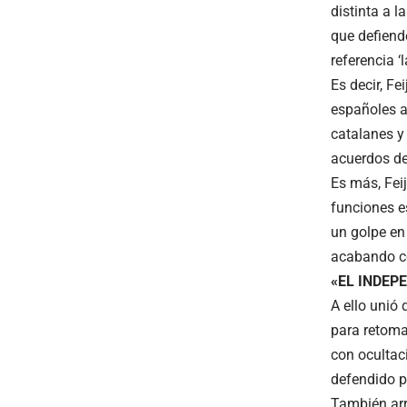
distinta a 
que defiend
referencia ‘l
Es decir, F
españoles a
catalanes y
acuerdos de
Es más, Fei
funciones e
un golpe en
acabando co
«EL INDEP
A ello unió
para retoma
con ocultac
defendido p
También arr