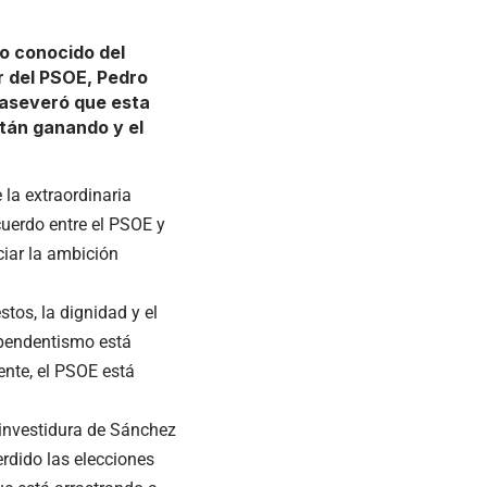
lo conocido del
er del PSOE, Pedro
y aseveró que esta
stán ganando y el
la extraordinaria
cuerdo entre el PSOE y
iar la ambición
tos, la dignidad y el
dependentismo está
nte, el PSOE está
 investidura de Sánchez
erdido las elecciones