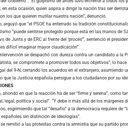
 del Gobierno”. “El golpismo de antes tuvo enfrente a todos los 
 en esta ocasión, quien aspira a dirigir la nación tras ser derrot
on los que quieren mutilar nuestra nación”, denunció.
o, arguyó que “el PSOE ha enterrado su tradición constitucionali
ismo “puede sentirse protegido porque está en las manos de Sá
vo de Junts y de ERC al frente del ‘procés’”, sentenció el preside
es difícil imaginar mayor claudicación”.
intervención se despachó con dureza contra un candidato a la P
atista, se compromete a promover todos sus objetivos”, lo hace e
egal del 9-N, cerrando los acuerdos en el extranjero, asumiendo 
o que la Justicia española persigue a los ciudadanos por su ide
CIONES
lo, ahondó en que la reacción ha de ser “firme y serena”, como t
al, legal, política y social”. “Y debe ir más allá de los márgenes d
óo, esgrimiendo que tal “desafío” a la democracia requiere de “l
españoles sin distinción de ideologías”.
 se remitió a las protestas contra la amnistía que su partido p