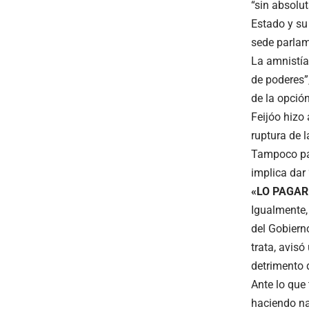
“sin absolu
Estado y su 
sede parlam
La amnistía,
de poderes”
de la opció
Feijóo hizo
ruptura de l
Tampoco pas
implica dar 
«LO PAGA
Igualmente,
del Gobiern
trata, avis
detrimento 
Ante lo que 
haciendo na