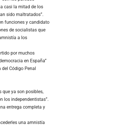
a casi la mitad de los
an sido maltratados”.
o en funciones y candidato
ones de socialistas que
amnistía a los
artido por muchos
a democracia en España”
a del Código Penal
s que ya son posibles,
 los independentistas”.
una entrega completa y
ncederles una amnistía