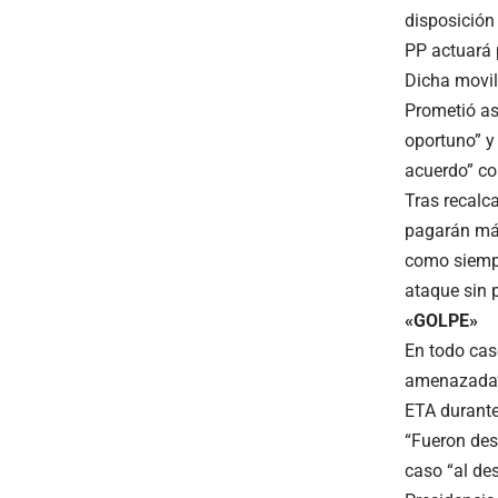
disposición 
PP actuará p
Dicha movili
Prometió as
oportuno” y
acuerdo” co
Tras recalca
pagarán más
como siempr
ataque sin p
«GOLPE»
En todo cas
amenazada” 
ETA durante
“Fueron desa
caso “al de