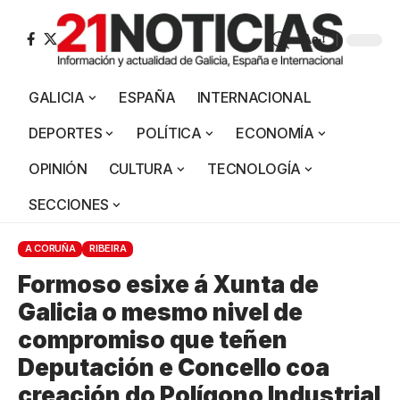
Aa
GALICIA
ESPAÑA
INTERNACIONAL
DEPORTES
POLÍTICA
ECONOMÍA
OPINIÓN
CULTURA
TECNOLOGÍA
SECCIONES
A CORUÑA
RIBEIRA
Formoso esixe á Xunta de
Galicia o mesmo nivel de
compromiso que teñen
Deputación e Concello coa
creación do Polígono Industrial