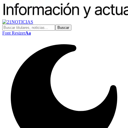
Font Resizer
Aa