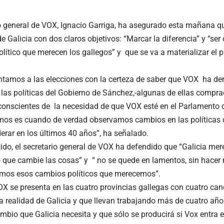
io general de VOX, Ignacio Garriga, ha asegurado esta mañana q
e Galicia con dos claros objetivos: “Marcar la diferencia” y “ser
olítico que merecen los gallegos” y que se va a materializar el 
tamos a las elecciones con la certeza de saber que VOX ha de
 las políticas del Gobierno de Sánchez,-algunas de ellas compra
conscientes de la necesidad de que VOX esté en el Parlamento de
os es cuando de verdad observamos cambios en las políticas q
derar en los últimos 40 años”, ha señalado.
tido, el secretario general de VOX ha defendido que “Galicia me
que cambie las cosas” y “ no se quede en lamentos, sin hacer 
emos esos cambios políticos que merecemos”.
VOX se presenta en las cuatro provincias gallegas con cuatro ca
la realidad de Galicia y que llevan trabajando más de cuatro año
ambio que Galicia necesita y que sólo se producirá si Vox entra 