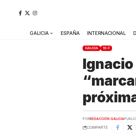
GALICIA
ESPAÑA
INTERNACIONAL
GALICIA
18-F
Ignacio
“marcar
próxima
POR
REDACCIÓN GALICIA
PUBLIC
COMPARTE