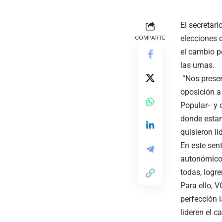
El secretar
elecciones d
COMPARTE
el cambio p
las urnas.
“Nos presen
oposición a
Popular- y 
donde estam
quisieron li
En este sen
autonómico 
todas, logr
Para ello, 
perfección 
lideren el c