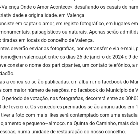
a «Valença Onde o Amor Acontece», desafiando os casais de na
riatividade e originalidade, em Valença.
onsiste em captar o amor, em registo fotográfico, em lugares e
monumentais, paisagísticos ou naturais. Apenas serão admitida
 tiradas em locais do concelho de Valença.
ntes deverão enviar as fotografias, por wetransfer e via e-mail, 
rismo@cm-valenca.pt
entre os dias 26 de janeiro de 2024 e 9 de
eve constar o nome dos participantes, um contato telefónico, a
idadão.
ias a concurso serão publicadas, em álbum, no facebook do Mun
os com maior número de reações, no facebook do Município de V
 O período de votação, nas fotografias, decorrerá entre as 00h00
 de fevereiro. Os vencedores premiados serão anunciados em 14
 tiver a foto com mais likes será contemplado com uma estadia
lojamento e pequeno–almoço, na Quinta do Caminho, mais dois
essoas, numa unidade de restauração do nosso concelho.