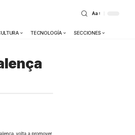
Aa
CULTURA
TECNOLOGÍA
SECCIONES
alença
alença, volta a promover