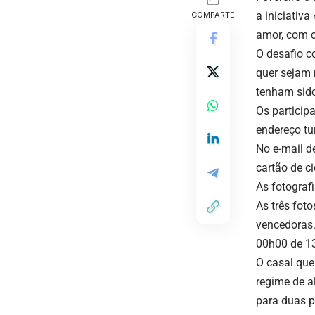
a iniciativ
COMPARTE
amor, com c
O desafio c
quer sejam 
tenham sido
Os participa
endereço
tu
No e-mail d
cartão de c
As fotograf
As três fot
vencedoras.
00h00 de 13
O casal que
regime de a
para duas p