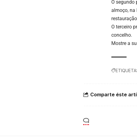
O segundo p
almoço, na 
restauração
O terceiro 
concelho.
Mostre a su
ETIQUETA
Comparte éste artí