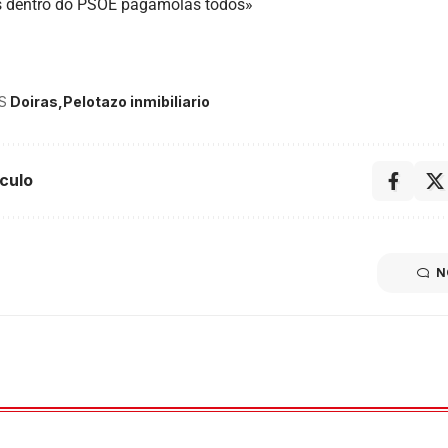
s dentro do PSOE pagámolas todos»
S
Doiras
Pelotazo inmibiliario
culo
N