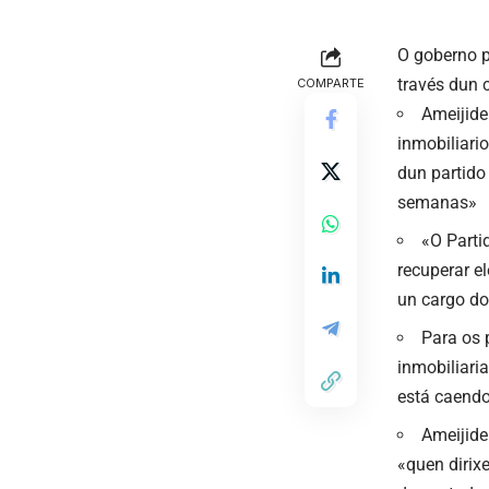
O goberno p
través dun 
COMPARTE
Ameijide
inmobiliari
dun partido
semanas»
«O Parti
recuperar e
un cargo do
Para os 
inmobiliari
está caendo
Ameijide
«quen dirix