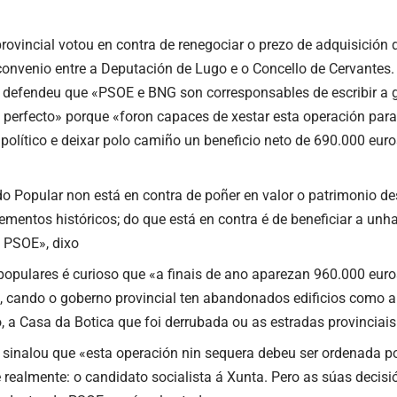
rovincial votou en contra de renegociar o prezo de adquisición 
convenio entre a Deputación de Lugo e o Concello de Cervantes.
 defendeu que «PSOE e BNG son corresponsables de escribir a 
o perfecto» porque «foron capaces de xestar esta operación par
 político e deixar polo camiño un beneficio neto de 690.000 euro
do Popular non está en contra de poñer en valor o patrimonio de
lementos históricos; do que está en contra é de beneficiar a un
 PSOE», dixo
populares é curioso que «a finais de ano aparezan 960.000 euro
a, cando o goberno provincial ten abandonados edificios como 
, a Casa da Botica que foi derrubada ou as estradas provinciais
 sinalou que «esta operación nin sequera debeu ser ordenada p
e realmente: o candidato socialista á Xunta. Pero as súas decis