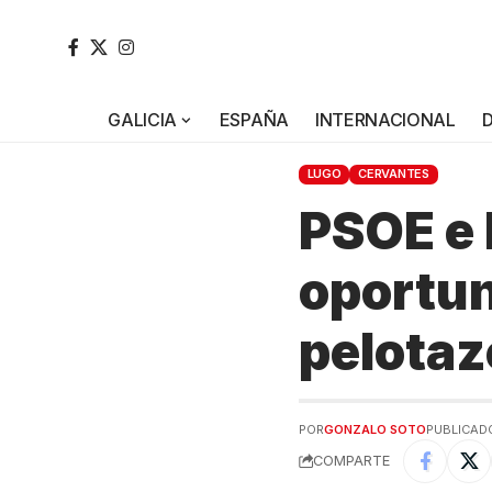
GALICIA
ESPAÑA
INTERNACIONAL
LUGO
CERVANTES
PSOE e 
oportun
pelotaz
POR
GONZALO SOTO
PUBLICADO
COMPARTE