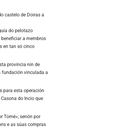
do castelo de Doiras a
guía do pelotazo
a beneficiar a membros
s en tan só cinco
sta provincia nin de
ha fundación vinculada a
s para esta operación
a Casona do Incio que
or Tomé»; senón por
ións e as súas compras