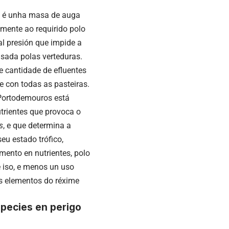
I é unha masa de auga
mente ao requirido polo
al presión que impide a
sada polas verteduras.
e cantidade de efluentes
 con todas as pasteiras.
Portodemouros está
utrientes que provoca o
s
, e que determina a
eu estado trófico,
mento en nutrientes, polo
 iso, e menos un uso
os elementos do réxime
species en perigo