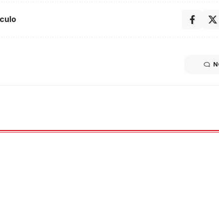
culo
N