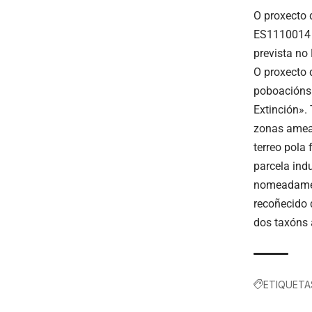
O proxecto 
ES1110014 S
prevista no
O proxecto 
poboacións 
Extinción».
zonas ameaz
terreo pola
parcela ind
nomeadament
recoñecido 
dos taxóns 
ETIQUETA