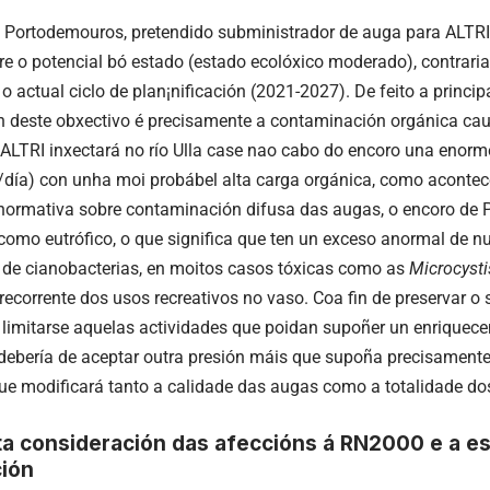
 Portodemouros, pretendido subministrador de auga para ALTR
e o potencial bó estado (estado ecolóxico moderado), contraria
 actual ciclo de plan¡nificación (2021-2027). De feito a princip
 deste obxectivo é precisamente a contaminación orgánica cau
 ALTRI inxectará no río Ulla case nao cabo do encoro una enorm
día) con unha moi probábel alta carga orgánica, como acontece
ormativa sobre contaminación difusa das augas, o encoro de 
 como eutrófico, o que significa que ten un exceso anormal de n
de cianobacterias, en moitos casos tóxicas como as
Microcysti
recorrente dos usos recreativos no vaso. Coa fin de preservar o s
 limitarse aquelas actividades que poidan supoñer un enriquece
debería de aceptar outra presión máis que supoña precisamente
 que modificará tanto a calidade das augas como a totalidade d
ta consideración das afeccións á RN2000 e a e
ción