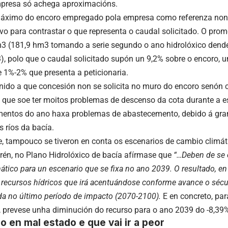
mpresa só achega aproximacións.
áximo do encoro empregado pola empresa como referenza non 
ivo para contrastar o que representa o caudal solicitado. O prom
3 (181,9 hm3 tomando a serie segundo o ano hidrolóxico dend
, polo que o caudal solicitado supón un 9,2% sobre o encoro, u
e 1%-2% que presenta a peticionaria.
 unido a que concesión non se solicita no muro do encoro senón 
que soe ter moitos problemas de descenso da cota durante a es
entos do ano haxa problemas de abastecemento, debido á gran
s ríos da bacía.
e, tampouco se tiveron en conta os escenarios de cambio climá
rén, no Plano Hidrolóxico de bacía afírmase que
“…Deben de se 
ático para un escenario que se fixa no ano 2039. O resultado, en
 recursos hídricos que irá acentuándose conforme avance o sécul
a no último período de impacto (2070-2100).
E en concreto, par
, prevese unha diminución do recurso para o ano 2039 do -8,39%
o en mal estado e que vai ir a peor