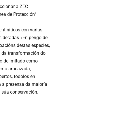
eccionar a ZEC
ea de Protección”
ntiníticos con varias
sideradas «En perigo de
oacións destas especies,
s da transformación do
azo delimitado como
 como ameazada,
ertos, tódolos en
n a presenza da maioría
a súa conservación.