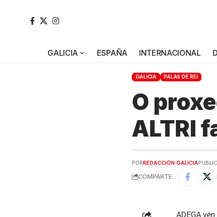
GALICIA
ESPAÑA
INTERNACIONAL
GALICIA
PALAS DE REI
O proxe
ALTRI f
POR
REDACCIÓN GALICIA
PUBLIC
COMPARTE
ADEGA vén d