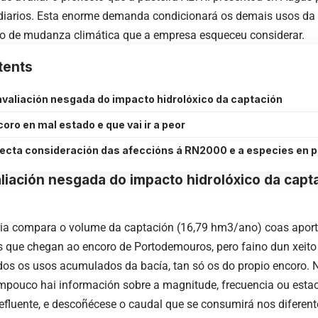
iarios. Esta enorme demanda condicionará os demais usos da 
o de mudanza climática que a empresa esqueceu considerar.
tents
valiación nesgada do impacto hidrolóxico da captación
oro en mal estado e que vai ir a peor
recta consideración das afeccións á RN2000 e a especies en p
liación nesgada do impacto hidrolóxico da capt
ria compara o volume da captación (16,79 hm3/ano) coas aport
que chegan ao encoro de Portodemouros, pero faino dun xeito 
dos os usos acumulados da bacía, tan só os do propio encoro.
mpouco hai información sobre a magnitude, frecuencia ou esta
efluente, e descoñécese o caudal que se consumirá nos diferent