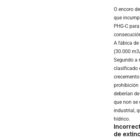
O encoro de
que incumpr
PHG-C para o
consecución
A fábica de
(30.000 m3/
Segundo a n
clasificado
crecemento 
prohibición 
deberían de
que non se 
industrial,
hídrico.
Incorrec
de extin