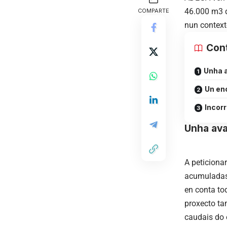
46.000 m3 d
COMPARTE
nun context
Con
Unha a
Un enc
Incor
Unha ava
A peticiona
acumuladas 
en conta to
proxecto ta
caudais do 