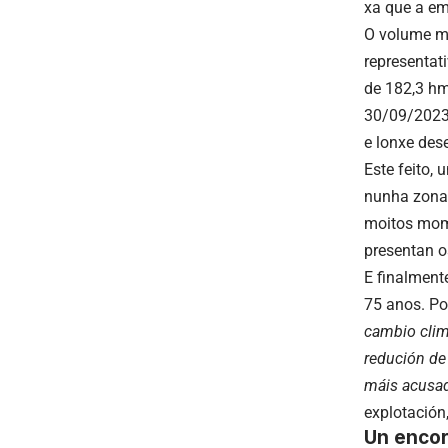
xa que a e
O volume m
representat
de 182,3 hm
30/09/2023)
e lonxe des
Este feito,
nunha zona 
moitos mom
presentan o
E finalment
75 anos. Po
cambio clim
redución de
máis acusad
explotación
Un encor