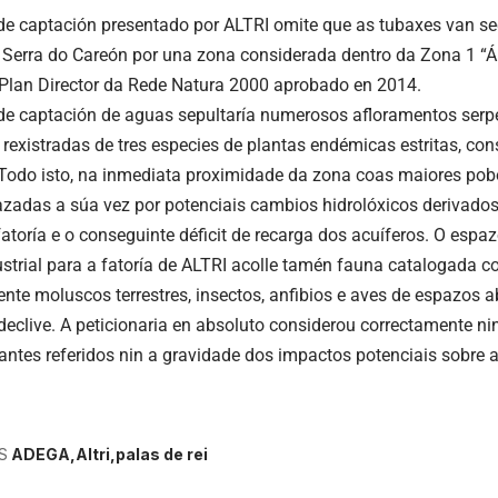
de captación presentado por ALTRI omite que as tubaxes van s
erra do Careón por una zona considerada dentro da Zona 1 “Ár
 Plan Director da Rede Natura 2000 aprobado en 2014.
de captación de aguas sepultaría numerosos afloramentos serpe
rexistradas de tres especies de plantas endémicas estritas, con
 Todo isto, na inmediata proximidade da zona coas maiores pob
adas a súa vez por potenciais cambios hidrolóxicos derivado
 fatoría e o conseguinte déficit de recarga dos acuíferos. O esp
ustrial para a fatoría de ALTRI acolle tamén fauna catalogada
e moluscos terrestres, insectos, anfibios e aves de espazos ab
declive. A peticionaria en absoluto considerou correctamente ni
antes referidos nin a gravidade dos impactos potenciais sobre 
S
ADEGA
Altri
palas de rei