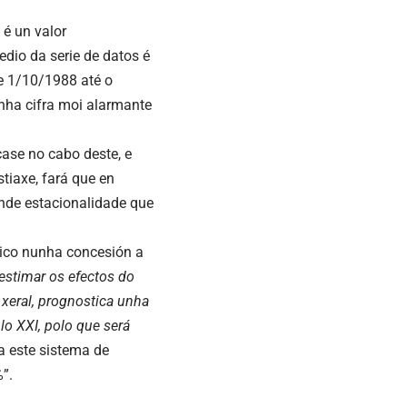
é un valor
edio da serie de datos é
e 1/10/1988 até o
nha cifra moi alarmante
case no cabo deste, e
tiaxe, fará que en
de estacionalidade que
tico nunha concesión a
estimar os efectos do
 xeral, prognostica unha
o XXI, polo que será
a este sistema de
”.