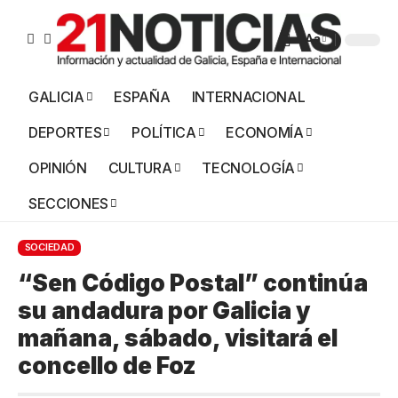
Aa
GALICIA
ESPAÑA
INTERNACIONAL
DEPORTES
POLÍTICA
ECONOMÍA
OPINIÓN
CULTURA
TECNOLOGÍA
SECCIONES
SOCIEDAD
“Sen Código Postal” continúa
su andadura por Galicia y
mañana, sábado, visitará el
concello de Foz