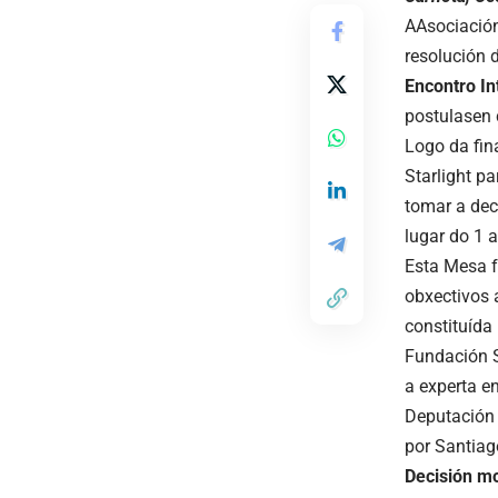
AAsociación
resolución 
Encontro In
postulasen 
Logo da fin
Starlight pa
tomar a deci
lugar do 1 
Esta Mesa f
obxectivos 
constituída
Fundación St
a experta e
Deputación 
por Santiag
Decisión m