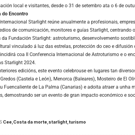
ación local e visitantes, desde o 31 de setembro ata o 6 de outu
a do Encontro
Internacional Starlight reúne anualmente a profesionais, empres
edios de comunicación, monitores e guías Starlight, centrando 
s da Fundación Starlight: astroturismo, desenvolvemento sostibl
ltural vinculado á luz das estrelas, protección do ceo e difusió
incidirá coa II Conferencia Internacional de Astroturismo e o en
s Starlight 2024.
teriores edicións, este evento celebrouse en lugares tan diver
Gredos (Castela e León), Menorca (Baleares), Mosteiro de El Oli
ou Fuencaliente de La Palma (Canarias) e adoita atraer a unha 
es, demostrando ser un evento de gran impacto económico e socia
S
Cee
Costa da morte
starlight
turismo