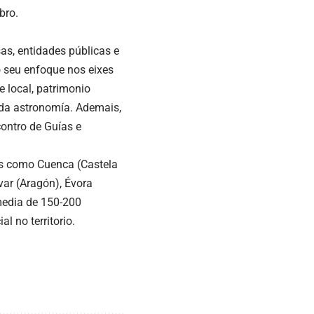
bro.
as, entidades públicas e
o seu enfoque nos eixes
e local, patrimonio
n da astronomía. Ademais,
contro de Guías e
sos como Cuenca (Castela
var (Aragón), Évora
media de 150-200
l no territorio.