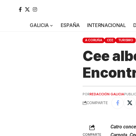
GALICIA
ESPAÑA
INTERNACIONAL
A CORUÑA
CEE
TURISMO
Cee alb
Encontr
POR
REDACCIÓN GALICIA
PUBLIC
COMPARTE
Catro concel
Carnota, Ce
COMPARTE