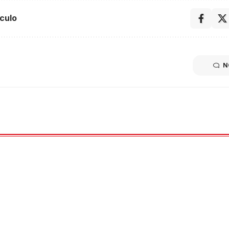
culo
N