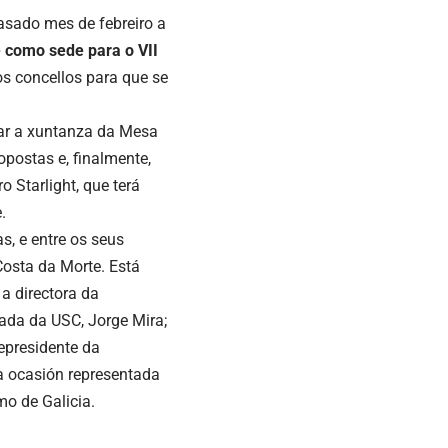
asado mes de febreiro a
e como sede para o VII
os concellos para que se
gar a xuntanza da Mesa
opostas e, finalmente,
o Starlight, que terá
.
s, e entre os seus
osta da Morte. Está
a directora da
cada da USC, Jorge Mira;
epresidente da
a ocasión representada
mo de Galicia.