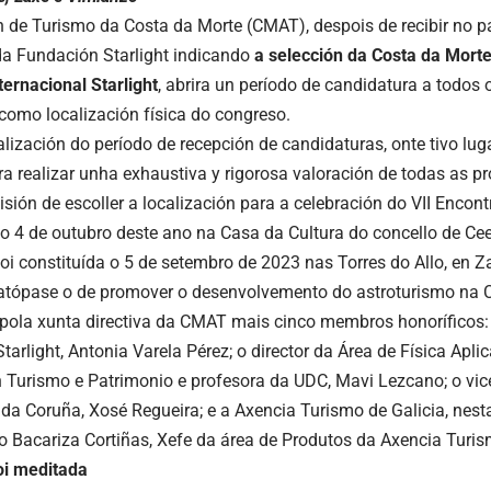
 de Turismo da Costa da Morte (CMAT), despois de recibir no p
da Fundación Starlight indicando
a selección da Costa da Mort
ternacional Starlight
, abrira un período de candidatura a todos 
como localización física do congreso.
alización do período de recepción de candidaturas, onte tivo lu
ra realizar unha exhaustiva y rigorosa valoración de todas as pr
sión de escoller a localización para a celebración do VII Encontr
ao 4 de outubro deste ano na Casa da Cultura do concello de Cee
oi constituída o 5 de setembro de 2023 nas Torres do Allo, en Za
atópase o de promover o desenvolvemento do astroturismo na C
 pola xunta directiva da CMAT mais cinco membros honoríficos: 
arlight, Antonia Varela Pérez; o director da Área de Física Apli
n Turismo e Patrimonio e profesora da UDC, Mavi Lezcano; o vic
da Coruña, Xosé Regueira; e a Axencia Turismo de Galicia, nest
o Bacariza Cortiñas, Xefe da área de Produtos da Axencia Turis
oi meditada