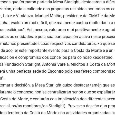
rsoas que formaron parte da Mesa Starlight, destacaron a dificu
ización, dada a calidade das propostas recibidas por todos os c
e, Laxe e Vimianzo. Manuel Muíño, presidente da CMAT e da Mesa
unha resolución moi difícil, que realmente custou moito dada a 
ue recibimos”. Así mesmo, valoraron moi positivamente e agrade
odas as entidades, e pola súa participación activa neste proceso
rmularios presentados coas respectivas candidaturas, xa que se 
de acoller este importante evento para a Costa da Morte e é un 
icación e compromiso dos concellos para co noso xeodestino.
da Fundación Starlight, Antonia Varela, felicitou á Costa da Mor
erá unha perfecta sede do Encontro polo seu férreo compromiso 
a”.
tomar a decisión, a Mesa Starlight quixo destacar tamén que as
durante o congreso non se centralizarán senón que se espallará
a Costa da Morte, e contarán coa implicación dos diferentes axent
special, os/as monitores/as Starlight). Prevese o deseño dun pr
do o territorio da Costa da Morte con actividades organizadas p