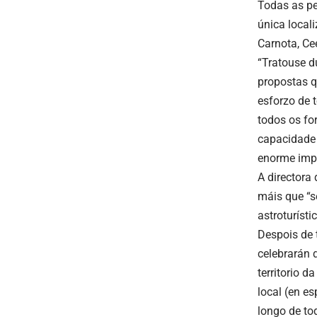
Todas as pe
única local
Carnota, Ce
“Tratouse d
propostas q
esforzo de t
todos os fo
capacidade 
enorme impl
A directora 
máis que “s
astroturístic
Despois de 
celebrarán 
territorio d
local (en e
longo de to