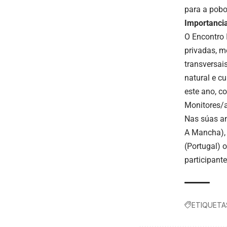
para a pobo
Importanci
O Encontro 
privadas, m
transversai
natural e cu
este ano, co
Monitores/a
Nas súas an
A Mancha), 
(Portugal) 
participant
ETIQUETA