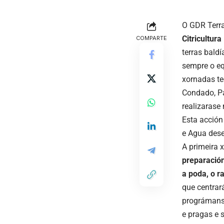
O GDR Terr
Citricultur
COMPARTE
terras bald
sempre o eq
xornadas te
Condado, Pa
realizarase
Esta acción
e Agua dese
A primeira x
preparación
a poda, o ra
que centrar
prográmanse
e pragas e 