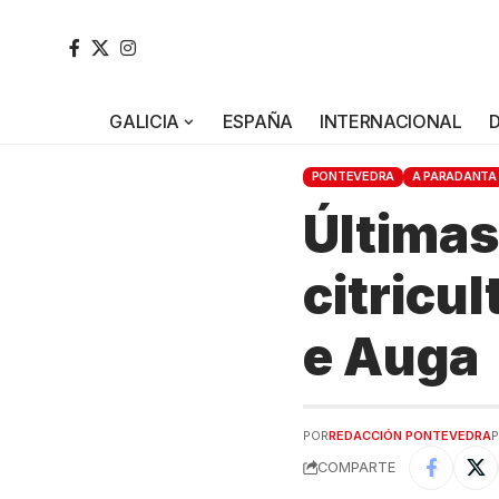
GALICIA
ESPAÑA
INTERNACIONAL
PONTEVEDRA
A PARADANTA
Últimas
citricu
e Auga
POR
REDACCIÓN PONTEVEDRA
P
COMPARTE