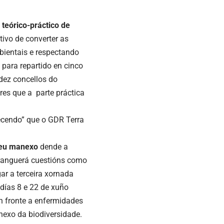
 teórico-práctico de
ivo de converter as
bientais e respectando
 para repartido en cinco
 dez concellos do
es que a parte práctica
ecendo” que o GDR Terra
 seu manexo
dende a
branguerá cuestións como
gar a terceira xornada
días 8 e 22 de xuño
n fronte a enfermidades
nexo da biodiversidade.