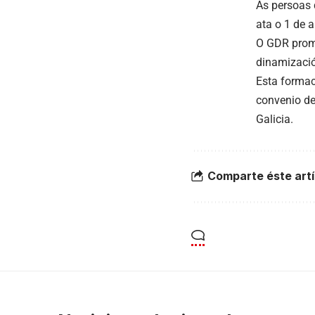
As persoas 
ata o 1 de ab
O GDR promo
dinamizació
Esta formac
convenio de
Galicia.
Comparte éste artí