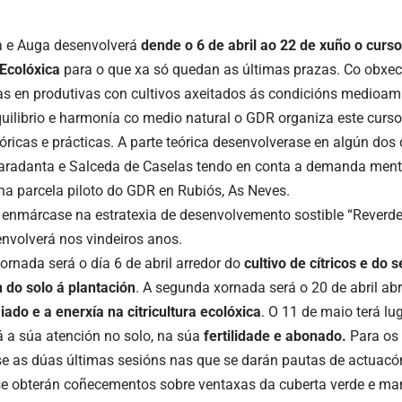
a e Auga desenvolverá
dende o 6 de abril ao 22 de xuño o curso
a Ecolóxica
para o que xa só quedan as últimas prazas. Co obxect
ías en produtivas con cultivos axeitados ás condicións medioam
uilibrio e harmonía co medio natural o GDR organiza este curso
óricas e prácticas. A parte teórica desenvolverase en algún dos
radanta e Salceda de Caselas tendo en conta a demanda mentr
 na parcela piloto do GDR en Rubiós, As Neves.
 enmárcase na estratexia de desenvolvemento sostible “Reverd
nvolverá nos vindeiros anos.
ornada será o día 6 de abril arredor do
cultivo de cítricos e do
 do solo á plantación
. A segunda xornada será o 20 de abril a
iado e a enerxía na citricultura ecolóxica
. O 11 de maio terá lu
á a súa atención no solo, na súa
fertilidade e abonado.
Para os 
 as dúas últimas sesións nas que se darán pautas de actuacó
se obterán coñecementos sobre ventaxas da cuberta verde e ma